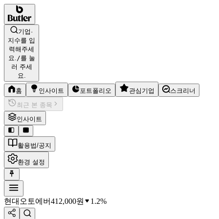
기업·
지수를 입
력해주세
요.
/
를 눌
러 주세
요.
홈
인사이트
포트폴리오
관심기업
스크리너
최근 본 종목
인사이트
활용법/공지
환경 설정
현대오토에버
412,000
원
1.2%