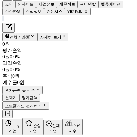
요약
인사이트
사업정보
재무정보
펀더멘탈
밸류에이션
주주환원
주식정보
컨센서스
기업비교
재무정보
테이블 복사하기
현대오토에버
펀더멘탈
전체계좌
(
0
)
자세히 보기
밸류에이션
0원
주주환원
평가손익
412,000원
1.2
%
컨센서스
0원
0.0%
307950
일일손익
주식정보
KOSPI
0원
0.0%
시가총액
11조 2,987억
원
주식
0원
PBR
6.21
예수금
0원
PER
62.49
fPER
53.98
평가금액 높은 순
배당수익률
0.46%
현재가
평가금액
자사주비율
0.00%
포트폴리오 관리하기
결산월
12
월
4분기누적
분기
연도
10년
5년
보유
관심
전체
주요
주재무제표
기업
기업
기업
지수