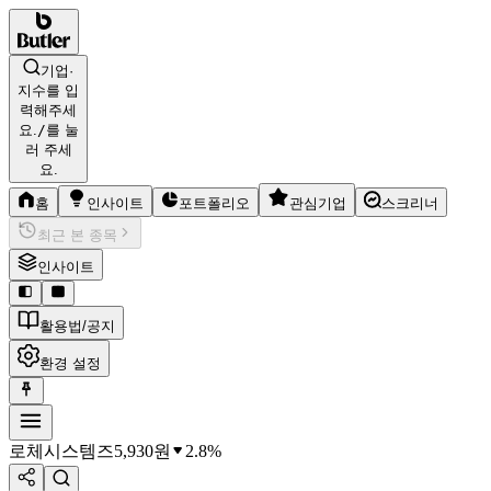
기업·
지수를 입
력해주세
요.
/
를 눌
러 주세
요.
홈
인사이트
포트폴리오
관심기업
스크리너
최근 본 종목
인사이트
활용법/공지
환경 설정
로체시스템즈
5,930
원
2.8%