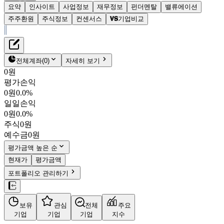
요약
인사이트
사업정보
재무정보
펀더멘탈
밸류에이션
주주환원
주식정보
컨센서스
기업비교
재무정보
테이블 복사하기
로체시스템즈
펀더멘탈
전체계좌
(
0
)
자세히 보기
밸류에이션
0원
주주환원
평가손익
5,930원
2.8
%
컨센서스
0원
0.0%
071280
일일손익
주식정보
KOSDAQ
0원
0.0%
시가총액
907억
원
주식
0원
PBR
0.65
예수금
0원
PER
7.62
fPER
5.40
평가금액 높은 순
배당수익률
0.84%
현재가
평가금액
자사주비율
-
포트폴리오 관리하기
결산월
12
월
4분기누적
분기
연도
10년
5년
보유
관심
전체
주요
주재무제표
기업
기업
기업
지수