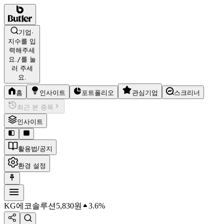
기업·
지수를 입
력해주세
요.
/
를 눌
러 주세
요.
홈
인사이트
포트폴리오
관심기업
스크리너
최근 본 종목
인사이트
활용법/공지
환경 설정
KG에코솔루션
5,830
원
3.6%