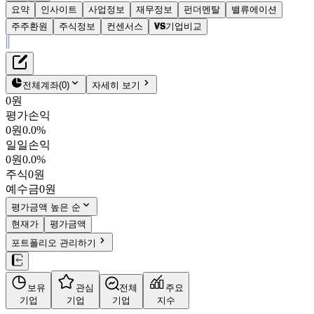
요약
인사이트
사업정보
재무정보
펀더멘탈
밸류에이션
주주환원
주식정보
컨센서스
기업비교
재무정보
테이블 복사하기
KG에코솔루션
펀더멘탈
전체계좌
(
0
)
자세히 보기
밸류에이션
0원
주주환원
평가손익
5,830원
3.6
%
컨센서스
0원
0.0%
151860
일일손익
주식정보
KOSDAQ
0원
0.0%
시가총액
2,775억
원
주식
0원
PBR
0.19
예수금
0원
PER
2.96
fPER
-
평가금액 높은 순
배당수익률
2.57%
현재가
평가금액
자사주비율
11.86%
포트폴리오 관리하기
결산월
12
월
4분기누적
분기
연도
10년
5년
보유
관심
전체
주요
주재무제표
기업
기업
기업
지수