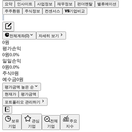
요약
인사이트
사업정보
재무정보
펀더멘탈
밸류에이션
주주환원
주식정보
컨센서스
기업비교
재무정보
테이블 복사하기
엘앤에프
펀더멘탈
전체계좌
(
0
)
자세히 보기
밸류에이션
0원
주주환원
평가손익
79,800원
0.0
%
컨센서스
0원
0.0%
066970
일일손익
주식정보
KOSPI
0원
0.0%
시가총액
3조 2,465억
원
주식
0원
PBR
4.86
예수금
0원
PER
-
fPER
-
평가금액 높은 순
배당수익률
-
현재가
평가금액
자사주비율
3.07%
포트폴리오 관리하기
결산월
12
월
26.06
잠정
매출액
8,850억
/
영업이익
208억
(
예상치 대비
+1.9%
/
-52.9%
보유
관심
전체
주요
기업
기업
기업
지수
)