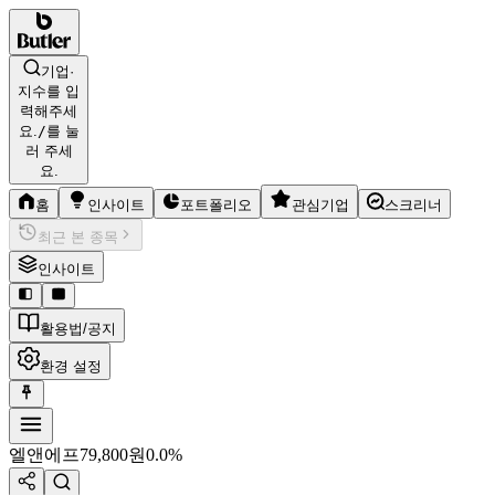
기업·
지수를 입
력해주세
요.
/
를 눌
러 주세
요.
홈
인사이트
포트폴리오
관심기업
스크리너
최근 본 종목
인사이트
활용법/공지
환경 설정
엘앤에프
79,800
원
0.0%