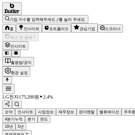
기업·지수를 입력해주세요.
/
를 눌러 주세요.
홈
인사이트
포트폴리오
관심기업
스크리너
최근 본 종목
인사이트
활용법/공지
환경 설정
LG전자
175,200
원
2.4%
요약
인사이트
사업정보
재무정보
펀더멘탈
밸류에이션
주주
4분기누적
분기
연도
10년
5년
주재무제표