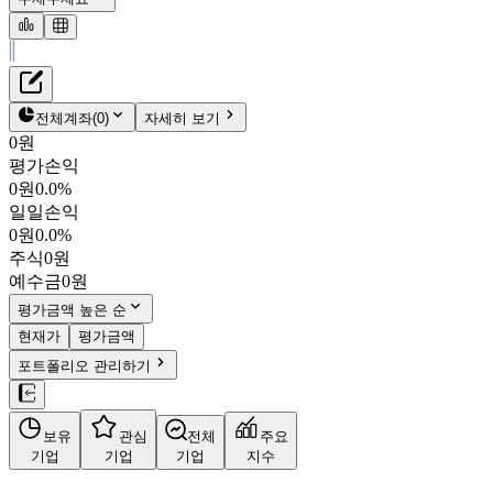
재무정보
테이블 복사하기
LG전자
펀더멘탈
전체계좌
(
0
)
자세히 보기
밸류에이션
0원
주주환원
평가손익
175,200원
2.4
%
컨센서스
0원
0.0%
066570
일일손익
주식정보
KOSPI
0원
0.0%
시가총액
28조 5,374억
원
주식
0원
PBR
1.23
예수금
0원
PER
32.28
fPER
13.85
평가금액 높은 순
배당수익률
0.77%
현재가
평가금액
자사주비율
0.00%
포트폴리오 관리하기
결산월
12
월
사업정보
보유
관심
전체
주요
더보기
기업
기업
기업
지수