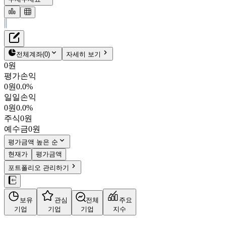
재무정보
테이블 복사하기
HD현대마린엔진
펀더멘탈
전체계좌
(
0
)
자세히 보기
밸류에이션
0원
주주환원
평가손익
55,200원
2.1
%
컨센서스
0원
0.0%
071970
일일손익
주식정보
KOSPI
0원
0.0%
시가총액
1조 8,725억
원
주식
0원
PBR
3.75
예수금
0원
PER
10.44
fPER
12.87
평가금액 높은 순
배당수익률
-
현재가
평가금액
자사주비율
-
포트폴리오 관리하기
결산월
12
월
사업정보
보유
관심
전체
주요
더보기
기업
기업
기업
지수