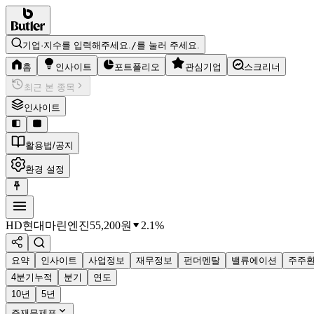
기업·지수를 입력해주세요.
/
를 눌러 주세요.
홈
인사이트
포트폴리오
관심기업
스크리너
최근 본 종목
인사이트
활용법/공지
환경 설정
HD현대마린엔진
55,200
원
2.1%
요약
인사이트
사업정보
재무정보
펀더멘탈
밸류에이션
주주
4분기누적
분기
연도
10년
5년
주재무제표