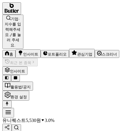
기업·
지수를 입
력해주세
요.
/
를 눌
러 주세
요.
홈
인사이트
포트폴리오
관심기업
스크리너
최근 본 종목
인사이트
활용법/공지
환경 설정
유니퀘스트
5,530
원
3.0%