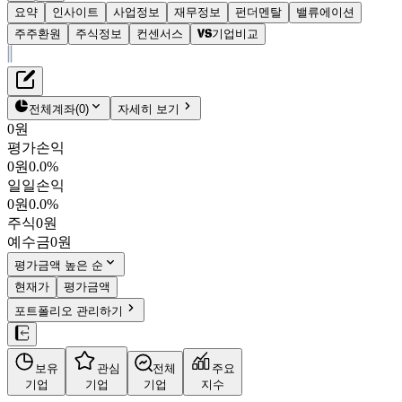
요약
인사이트
사업정보
재무정보
펀더멘탈
밸류에이션
주주환원
주식정보
컨센서스
기업비교
재무정보
테이블 복사하기
유니퀘스트
펀더멘탈
전체계좌
(
0
)
자세히 보기
밸류에이션
0원
주주환원
평가손익
5,530원
3.0
%
컨센서스
0원
0.0%
077500
일일손익
주식정보
KOSPI
0원
0.0%
시가총액
1,194억
원
주식
0원
PBR
0.46
예수금
0원
PER
5.19
fPER
4.65
평가금액 높은 순
배당수익률
3.62%
현재가
평가금액
자사주비율
-
포트폴리오 관리하기
결산월
12
월
4분기누적
분기
연도
10년
5년
보유
관심
전체
주요
주재무제표
기업
기업
기업
지수