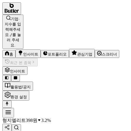
기업·
지수를 입
력해주세
요.
/
를 눌
러 주세
요.
홈
인사이트
포트폴리오
관심기업
스크리너
최근 본 종목
인사이트
활용법/공지
환경 설정
형지엘리트
398
원
3.2%