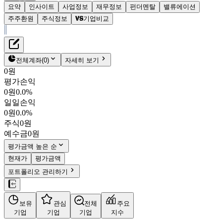
요약
인사이트
사업정보
재무정보
펀더멘탈
밸류에이션
주주환원
주식정보
기업비교
재무정보
테이블 복사하기
형지엘리트
펀더멘탈
전체계좌
(
0
)
자세히 보기
밸류에이션
0원
주주환원
평가손익
398원
3.2
%
주식정보
0원
0.0%
093240
일일손익
KOSPI
0원
0.0%
시가총액
244억
원
주식
0원
PBR
0.21
예수금
0원
PER
2.87
fPER
-
평가금액 높은 순
배당수익률
-
현재가
평가금액
자사주비율
0.50%
포트폴리오 관리하기
결산월
6
월
4분기누적
분기
연도
10년
5년
보유
관심
전체
주요
주재무제표
기업
기업
기업
지수