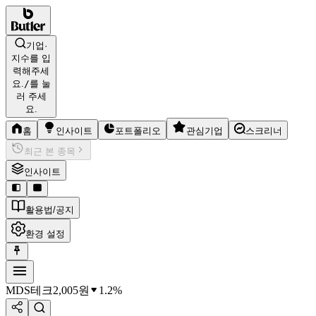
기업·
지수를 입
력해주세
요.
/
를 눌
러 주세
요.
홈
인사이트
포트폴리오
관심기업
스크리너
최근 본 종목
인사이트
활용법/공지
환경 설정
MDS테크
2,005
원
1.2%