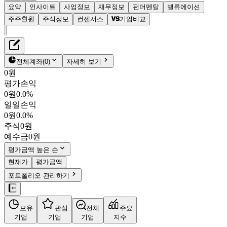
요약
인사이트
사업정보
재무정보
펀더멘탈
밸류에이션
주주환원
주식정보
컨센서스
기업비교
재무정보
테이블 복사하기
MDS테크
펀더멘탈
전체계좌
(
0
)
자세히 보기
밸류에이션
0원
주주환원
평가손익
2,005원
1.2
%
컨센서스
0원
0.0%
086960
일일손익
주식정보
KOSDAQ
0원
0.0%
시가총액
853억
원
주식
0원
PBR
0.56
예수금
0원
PER
9.10
fPER
-
평가금액 높은 순
배당수익률
-
현재가
평가금액
자사주비율
-
포트폴리오 관리하기
결산월
12
월
4분기누적
분기
연도
10년
5년
보유
관심
전체
주요
주재무제표
기업
기업
기업
지수