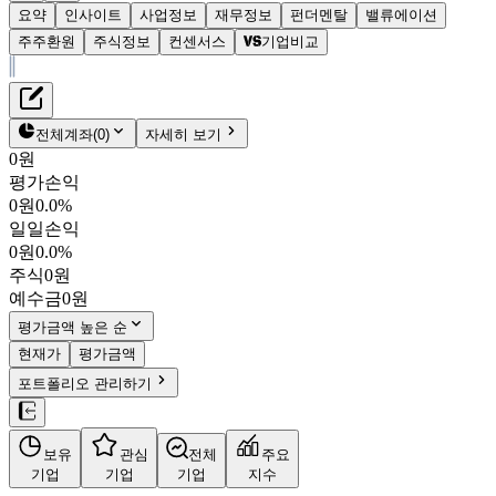
요약
인사이트
사업정보
재무정보
펀더멘탈
밸류에이션
주주환원
주식정보
컨센서스
기업비교
재무정보
테이블 복사하기
한중엔시에스
펀더멘탈
전체계좌
(
0
)
자세히 보기
밸류에이션
0원
주주환원
평가손익
33,300원
0.8
%
컨센서스
0원
0.0%
107640
일일손익
주식정보
KOSDAQ
0원
0.0%
시가총액
3,019억
원
주식
0원
PBR
2.98
예수금
0원
PER
51.91
fPER
37.11
평가금액 높은 순
배당수익률
-
현재가
평가금액
자사주비율
-
포트폴리오 관리하기
결산월
12
월
4분기누적
분기
연도
10년
5년
보유
관심
전체
주요
주재무제표
기업
기업
기업
지수