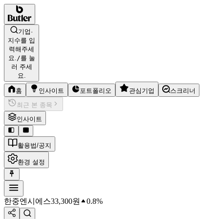
기업·
지수를 입
력해주세
요.
/
를 눌
러 주세
요.
홈
인사이트
포트폴리오
관심기업
스크리너
최근 본 종목
인사이트
활용법/공지
환경 설정
한중엔시에스
33,300
원
0.8%