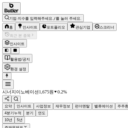
기업·지수를 입력해주세요.
/
를 눌러 주세요.
홈
인사이트
포트폴리오
관심기업
스크리너
최근 본 종목
인사이트
활용법/공지
환경 설정
시너지이노베이션
1,675
원
0.2%
요약
인사이트
사업정보
재무정보
펀더멘탈
밸류에이션
주주
4분기누적
분기
연도
10년
5년
주재무제표