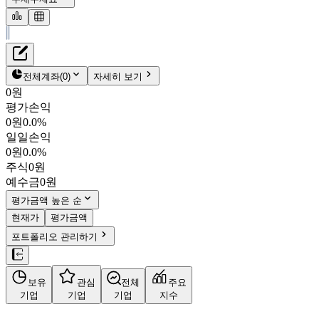
재무정보
테이블 복사하기
시너지이노베이션
펀더멘탈
전체계좌
(
0
)
자세히 보기
밸류에이션
0원
주주환원
평가손익
1,675원
0.2
%
주식정보
0원
0.0%
048870
일일손익
KOSDAQ
0원
0.0%
시가총액
1,476억
원
주식
0원
PBR
0.69
예수금
0원
PER
24.40
fPER
-
평가금액 높은 순
배당수익률
-
현재가
평가금액
자사주비율
-
포트폴리오 관리하기
결산월
12
월
사업정보
보유
관심
전체
주요
더보기
기업
기업
기업
지수