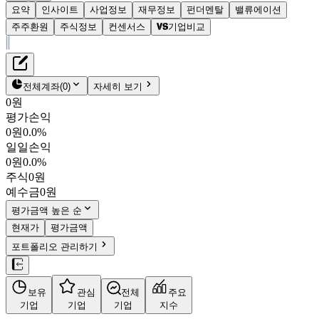
요약
인사이트
사업정보
재무정보
펀더멘탈
밸류에이션
주주환원
주식정보
컨센서스
기업비교
재무정보
테이블 복사하기
제이스로보틱스
펀더멘탈
전체계좌
(
0
)
자세히 보기
밸류에이션
0원
주주환원
평가손익
4,305원
1.4
%
컨센서스
0원
0.0%
090470
일일손익
주식정보
KOSDAQ
0원
0.0%
시가총액
752억
원
주식
0원
PBR
0.58
예수금
0원
PER
-
fPER
-
평가금액 높은 순
배당수익률
1.16%
현재가
평가금액
자사주비율
0.72%
포트폴리오 관리하기
결산월
12
월
4분기누적
분기
연도
10년
5년
보유
관심
전체
주요
주재무제표
기업
기업
기업
지수