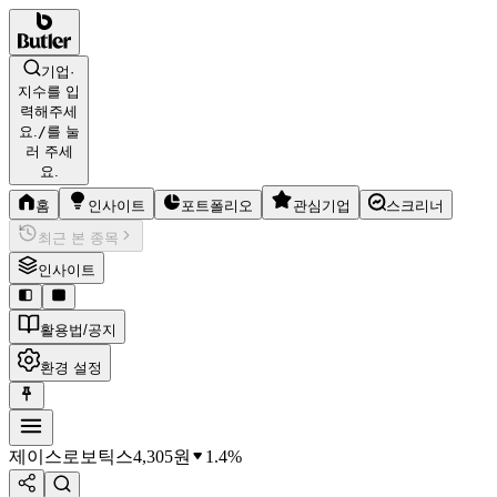
기업·
지수를 입
력해주세
요.
/
를 눌
러 주세
요.
홈
인사이트
포트폴리오
관심기업
스크리너
최근 본 종목
인사이트
활용법/공지
환경 설정
제이스로보틱스
4,305
원
1.4%