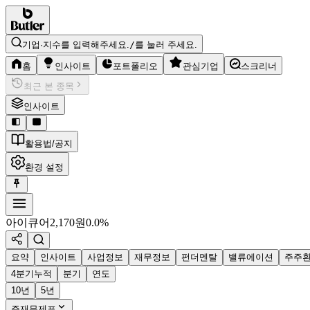
기업·지수를 입력해주세요.
/
를 눌러 주세요.
홈
인사이트
포트폴리오
관심기업
스크리너
최근 본 종목
인사이트
활용법/공지
환경 설정
아이큐어
2,170
원
0.0%
요약
인사이트
사업정보
재무정보
펀더멘탈
밸류에이션
주주
4분기누적
분기
연도
10년
5년
주재무제표