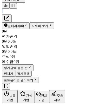
재무정보
테이블 복사하기
아이큐어
펀더멘탈
전체계좌
(
0
)
자세히 보기
밸류에이션
0원
주주환원
평가손익
2,170원
0.0
%
주식정보
0원
0.0%
175250
일일손익
KOSDAQ
0원
0.0%
시가총액
815억
원
주식
0원
PBR
3.16
예수금
0원
PER
-
fPER
-
평가금액 높은 순
배당수익률
-
현재가
평가금액
자사주비율
0.50%
포트폴리오 관리하기
결산월
12
월
사업정보
보유
관심
전체
주요
더보기
기업
기업
기업
지수