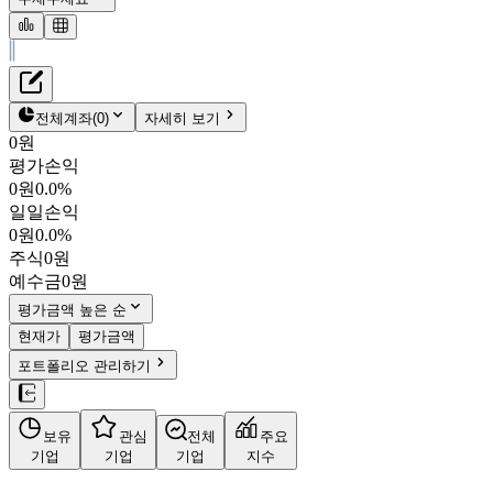
재무정보
테이블 복사하기
우림피티에스
펀더멘탈
전체계좌
(
0
)
자세히 보기
밸류에이션
0원
주주환원
평가손익
8,030원
3.1
%
컨센서스
0원
0.0%
101170
일일손익
주식정보
KOSDAQ
0원
0.0%
시가총액
1,084억
원
주식
0원
PBR
1.31
예수금
0원
PER
50.34
fPER
-
평가금액 높은 순
배당수익률
0.62%
현재가
평가금액
자사주비율
2.10%
포트폴리오 관리하기
결산월
12
월
사업정보
보유
관심
전체
주요
더보기
기업
기업
기업
지수