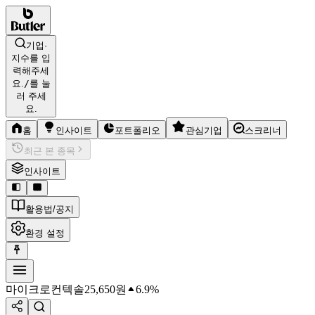
기업·
지수를 입
력해주세
요.
/
를 눌
러 주세
요.
홈
인사이트
포트폴리오
관심기업
스크리너
최근 본 종목
인사이트
활용법/공지
환경 설정
마이크로컨텍솔
25,650
원
6.9%