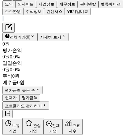
요약
인사이트
사업정보
재무정보
펀더멘탈
밸류에이션
주주환원
주식정보
컨센서스
기업비교
재무정보
테이블 복사하기
마이크로컨텍솔
펀더멘탈
전체계좌
(
0
)
자세히 보기
밸류에이션
0원
주주환원
평가손익
25,650원
6.9
%
컨센서스
0원
0.0%
098120
일일손익
주식정보
KOSDAQ
0원
0.0%
시가총액
2,132억
원
주식
0원
PBR
2.48
예수금
0원
PER
11.92
fPER
13.50
평가금액 높은 순
배당수익률
0.39%
현재가
평가금액
자사주비율
-
포트폴리오 관리하기
결산월
12
월
4분기누적
분기
연도
10년
5년
보유
관심
전체
주요
주재무제표
기업
기업
기업
지수