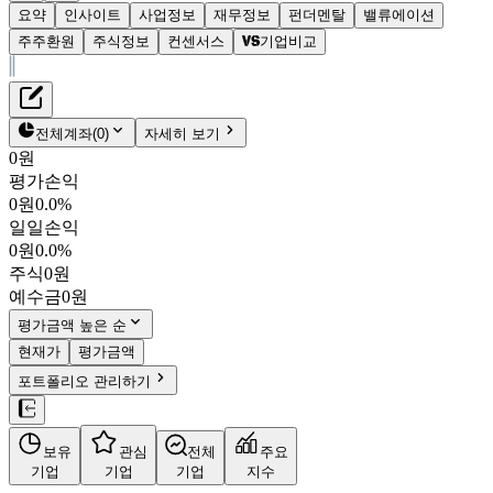
요약
인사이트
사업정보
재무정보
펀더멘탈
밸류에이션
주주환원
주식정보
컨센서스
기업비교
재무정보
테이블 복사하기
영우디에스피
펀더멘탈
전체계좌
(
0
)
자세히 보기
밸류에이션
0원
주주환원
평가손익
1,020원
2.7
%
컨센서스
0원
0.0%
143540
일일손익
주식정보
KOSDAQ
0원
0.0%
시가총액
455억
원
주식
0원
PBR
1.30
예수금
0원
PER
4.42
fPER
-
평가금액 높은 순
배당수익률
-
현재가
평가금액
자사주비율
2.05%
포트폴리오 관리하기
결산월
12
월
4분기누적
분기
연도
10년
5년
보유
관심
전체
주요
주재무제표
기업
기업
기업
지수