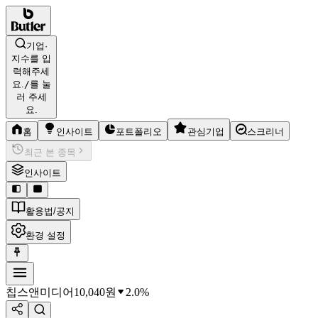
기업·
지수를 입
력해주세
요.
/
를 눌
러 주세
요.
홈
인사이트
포트폴리오
관심기업
스크리너
최근 본 종목
인사이트
활용법/공지
환경 설정
칩스앤미디어
10,040
원
2.0%