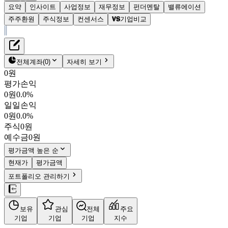
요약
인사이트
사업정보
재무정보
펀더멘탈
밸류에이션
주주환원
주식정보
컨센서스
기업비교
재무정보
테이블 복사하기
칩스앤미디어
펀더멘탈
전체계좌
(
0
)
자세히 보기
밸류에이션
0원
주주환원
평가손익
10,040원
2.0
%
컨센서스
0원
0.0%
094360
일일손익
주식정보
KOSDAQ
0원
0.0%
시가총액
2,144억
원
주식
0원
PBR
2.56
예수금
0원
PER
27.13
fPER
22.57
평가금액 높은 순
배당수익률
1.16%
현재가
평가금액
자사주비율
1.19%
포트폴리오 관리하기
결산월
12
월
4분기누적
분기
연도
10년
5년
보유
관심
전체
주요
주재무제표
기업
기업
기업
지수