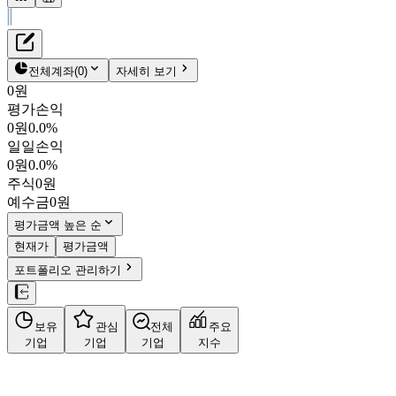
재무정보
테이블 복사하기
에스디시스템
펀더멘탈
전체계좌
(
0
)
자세히 보기
밸류에이션
0원
주주환원
평가손익
1,916원
1.3
%
주식정보
0원
0.0%
121890
일일손익
KOSDAQ
0원
0.0%
시가총액
255억
원
주식
0원
PBR
2.27
예수금
0원
PER
78.24
fPER
-
평가금액 높은 순
배당수익률
-
현재가
평가금액
자사주비율
-
포트폴리오 관리하기
결산월
12
월
사업정보
보유
관심
전체
주요
더보기
기업
기업
기업
지수