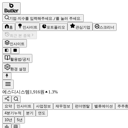
기업·지수를 입력해주세요.
/
를 눌러 주세요.
홈
인사이트
포트폴리오
관심기업
스크리너
최근 본 종목
인사이트
활용법/공지
환경 설정
에스디시스템
1,916
원
1.3%
요약
인사이트
사업정보
재무정보
펀더멘탈
밸류에이션
주주
4분기누적
분기
연도
10년
5년