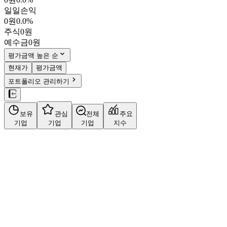
일일손익
0원
0.0%
주식
0원
예수금
0원
평가금액 높은 순
현재가
평가금액
포트폴리오 관리하기
보유
관심
전체
주요
기업
기업
기업
지수