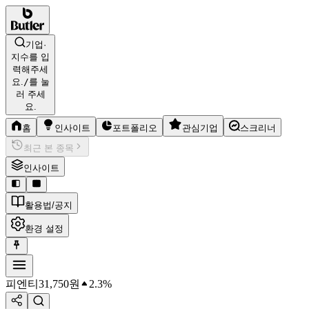
기업·
지수를 입
력해주세
요.
/
를 눌
러 주세
요.
홈
인사이트
포트폴리오
관심기업
스크리너
최근 본 종목
인사이트
활용법/공지
환경 설정
피엔티
31,750
원
2.3%