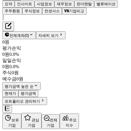
요약
인사이트
사업정보
재무정보
펀더멘탈
밸류에이션
주주환원
주식정보
컨센서스
기업비교
재무정보
테이블 복사하기
피엔티
펀더멘탈
전체계좌
(
0
)
자세히 보기
밸류에이션
0원
주주환원
평가손익
31,750원
2.3
%
컨센서스
0원
0.0%
137400
일일손익
주식정보
KOSDAQ
0원
0.0%
시가총액
7,522억
원
주식
0원
PBR
1.04
예수금
0원
PER
8.82
fPER
6.86
평가금액 높은 순
배당수익률
0.63%
현재가
평가금액
자사주비율
-
포트폴리오 관리하기
결산월
12
월
4분기누적
분기
연도
10년
5년
보유
관심
전체
주요
주재무제표
기업
기업
기업
지수