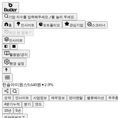
기업·지수를 입력해주세요.
/
를 눌러 주세요.
홈
인사이트
포트폴리오
관심기업
스크리너
최근 본 종목
인사이트
활용법/공지
환경 설정
한솔아이원스
9,640
원
2.9%
요약
인사이트
사업정보
재무정보
펀더멘탈
밸류에이션
주주
4분기누적
분기
연도
10년
5년
주재무제표