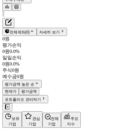
재무정보
테이블 복사하기
한솔아이원스
펀더멘탈
전체계좌
(
0
)
자세히 보기
밸류에이션
0원
주주환원
평가손익
9,640원
2.9
%
컨센서스
0원
0.0%
114810
일일손익
주식정보
KOSDAQ
0원
0.0%
시가총액
2,713억
원
주식
0원
PBR
1.26
예수금
0원
PER
11.69
fPER
7.98
평가금액 높은 순
배당수익률
-
현재가
평가금액
자사주비율
3.31%
포트폴리오 관리하기
결산월
12
월
사업정보
보유
관심
전체
주요
더보기
기업
기업
기업
지수