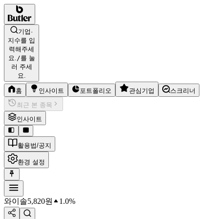
기업·
지수를 입
력해주세
요.
/
를 눌
러 주세
요.
홈
인사이트
포트폴리오
관심기업
스크리너
최근 본 종목
인사이트
활용법/공지
환경 설정
와이솔
5,820
원
1.0%