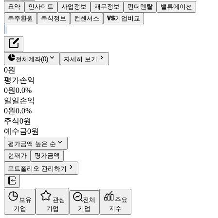
요약
인사이트
사업정보
재무정보
펀더멘탈
밸류에이션
주주환원
주식정보
컨센서스
기업비교
재무정보
테이블 복사하기
와이솔
펀더멘탈
전체계좌
(
0
)
자세히 보기
밸류에이션
0원
주주환원
평가손익
5,820원
1.0
%
컨센서스
0원
0.0%
122990
일일손익
주식정보
KOSDAQ
0원
0.0%
시가총액
1,550억
원
주식
0원
PBR
0.53
예수금
0원
PER
-
fPER
-
평가금액 높은 순
배당수익률
8.59%
현재가
평가금액
자사주비율
-
포트폴리오 관리하기
결산월
12
월
4분기누적
분기
연도
10년
5년
보유
관심
전체
주요
주재무제표
기업
기업
기업
지수