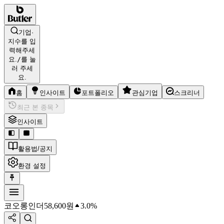
기업·
지수를 입
력해주세
요.
/
를 눌
러 주세
요.
홈
인사이트
포트폴리오
관심기업
스크리너
최근 본 종목
인사이트
활용법/공지
환경 설정
코오롱인더
58,600
원
3.0%