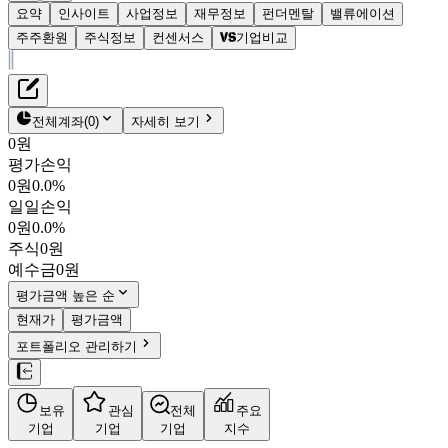
요약
인사이트
사업정보
재무정보
펀더멘탈
밸류에이션
주주환원
주식정보
컨센서스
기업비교
재무정보
테이블 복사하기
코오롱인더
펀더멘탈
전체계좌
(
0
)
자세히 보기
밸류에이션
0원
주주환원
평가손익
58,600원
3.0
%
컨센서스
0원
0.0%
120110
일일손익
주식정보
KOSPI
0원
0.0%
시가총액
1조 7,548억
원
주식
0원
PBR
0.46
예수금
0원
PER
19.92
fPER
10.14
평가금액 높은 순
배당수익률
2.73%
현재가
평가금액
자사주비율
0.03%
포트폴리오 관리하기
결산월
12
월
26.06
잠정
매출액
1조 3,565억
/
영업이익
987억
(
예상치 대비
+1.1%
/
+37.0%
보유
관심
전체
주요
기업
기업
기업
지수
)