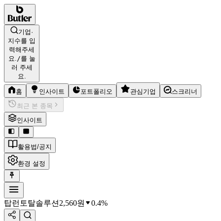
기업·
지수를 입
력해주세
요.
/
를 눌
러 주세
요.
홈
인사이트
포트폴리오
관심기업
스크리너
최근 본 종목
인사이트
활용법/공지
환경 설정
탑런토탈솔루션
2,560
원
0.4%