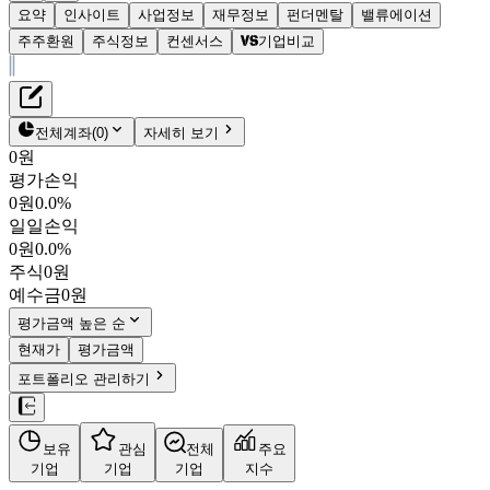
요약
인사이트
사업정보
재무정보
펀더멘탈
밸류에이션
주주환원
주식정보
컨센서스
기업비교
재무정보
테이블 복사하기
탑런토탈솔루션
펀더멘탈
전체계좌
(
0
)
자세히 보기
밸류에이션
0원
주주환원
평가손익
2,560원
0.4
%
컨센서스
0원
0.0%
336680
일일손익
주식정보
KOSDAQ
0원
0.0%
시가총액
1,002억
원
주식
0원
PBR
0.50
예수금
0원
PER
-
fPER
5.86
평가금액 높은 순
배당수익률
2.93%
현재가
평가금액
자사주비율
-
포트폴리오 관리하기
결산월
12
월
4분기누적
분기
연도
10년
5년
보유
관심
전체
주요
주재무제표
기업
기업
기업
지수