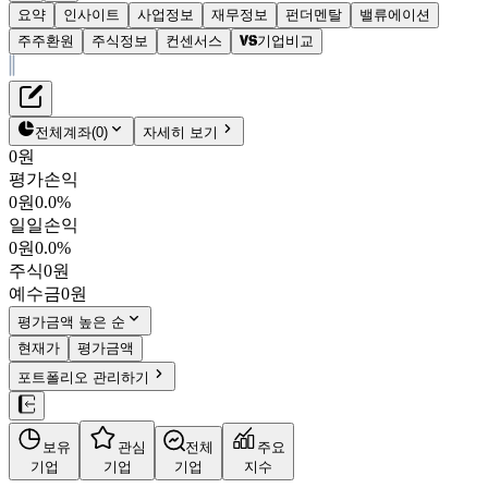
요약
인사이트
사업정보
재무정보
펀더멘탈
밸류에이션
주주환원
주식정보
컨센서스
기업비교
재무정보
테이블 복사하기
삼양엔씨켐
펀더멘탈
전체계좌
(
0
)
자세히 보기
밸류에이션
0원
주주환원
평가손익
12,890원
0.4
%
컨센서스
0원
0.0%
482630
일일손익
주식정보
KOSDAQ
0원
0.0%
시가총액
2,821억
원
주식
0원
PBR
2.26
예수금
0원
PER
16.80
fPER
14.11
평가금액 높은 순
배당수익률
-
현재가
평가금액
자사주비율
-
포트폴리오 관리하기
결산월
12
월
4분기누적
분기
연도
10년
5년
보유
관심
전체
주요
기업
기업
기업
지수
사업정보