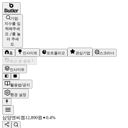
기업·
지수를 입
력해주세
요.
/
를 눌
러 주세
요.
홈
인사이트
포트폴리오
관심기업
스크리너
최근 본 종목
인사이트
활용법/공지
환경 설정
삼양엔씨켐
12,890
원
0.4%