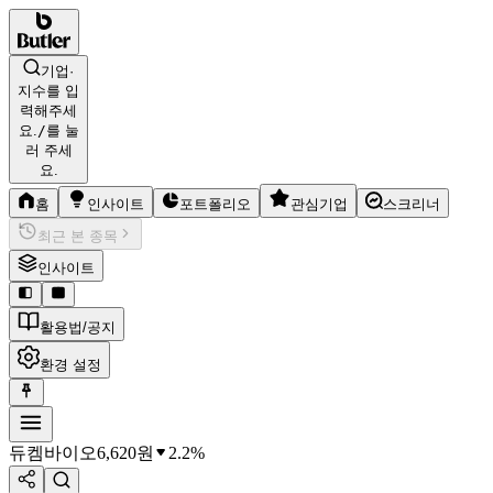
기업·
지수를 입
력해주세
요.
/
를 눌
러 주세
요.
홈
인사이트
포트폴리오
관심기업
스크리너
최근 본 종목
인사이트
활용법/공지
환경 설정
듀켐바이오
6,620
원
2.2%