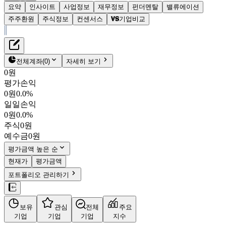
요약
인사이트
사업정보
재무정보
펀더멘탈
밸류에이션
주주환원
주식정보
컨센서스
기업비교
재무정보
테이블 복사하기
듀켐바이오
펀더멘탈
전체계좌
(
0
)
자세히 보기
밸류에이션
0원
주주환원
평가손익
6,620원
2.2
%
컨센서스
0원
0.0%
176750
일일손익
주식정보
KOSDAQ
0원
0.0%
시가총액
1,886억
원
주식
0원
PBR
3.76
예수금
0원
PER
27.04
fPER
-
평가금액 높은 순
배당수익률
-
현재가
평가금액
자사주비율
0.39%
포트폴리오 관리하기
결산월
12
월
4분기누적
분기
연도
10년
5년
보유
관심
전체
주요
주재무제표
기업
기업
기업
지수