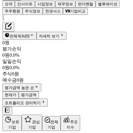
요약
인사이트
사업정보
재무정보
펀더멘탈
밸류에이션
주주환원
주식정보
컨센서스
기업비교
재무정보
테이블 복사하기
이마트
펀더멘탈
전체계좌
(
0
)
자세히 보기
밸류에이션
0원
주주환원
평가손익
81,600원
0.3
%
컨센서스
0원
0.0%
139480
일일손익
주식정보
KOSPI
0원
0.0%
시가총액
2조 2,518억
원
주식
0원
PBR
0.19
예수금
0원
PER
17.98
fPER
15.54
평가금액 높은 순
배당수익률
3.06%
현재가
평가금액
자사주비율
2.93%
포트폴리오 관리하기
결산월
12
월
08월 13일
실적발표 예정
(예상)
매출액
7조 452억
/
영업이익
566억
보유
관심
전체
주요
4분기누적
분기
연도
기업
기업
기업
지수
10년
5년