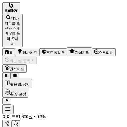
기업·
지수를 입
력해주세
요.
/
를 눌
러 주세
요.
홈
인사이트
포트폴리오
관심기업
스크리너
최근 본 종목
인사이트
활용법/공지
환경 설정
이마트
81,600
원
0.3%