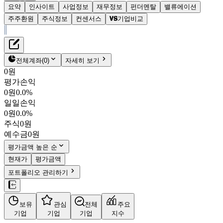
요약
인사이트
사업정보
재무정보
펀더멘탈
밸류에이션
주주환원
주식정보
컨센서스
기업비교
재무정보
테이블 복사하기
엔비알모션
펀더멘탈
전체계좌
(
0
)
자세히 보기
밸류에이션
0원
주주환원
평가손익
5,640원
1.7
%
컨센서스
0원
0.0%
0004V0
일일손익
주식정보
KOSDAQ
0원
0.0%
시가총액
621억
원
주식
0원
PBR
1.81
예수금
0원
PER
-
fPER
24.84
평가금액 높은 순
배당수익률
-
현재가
평가금액
자사주비율
-
포트폴리오 관리하기
결산월
12
월
4분기누적
분기
연도
10년
5년
보유
관심
전체
주요
주재무제표
기업
기업
기업
지수