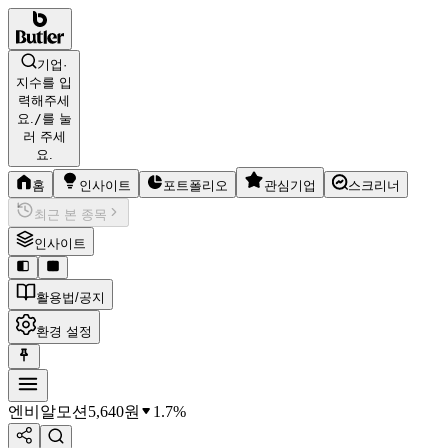
기업·
지수를 입
력해주세
요.
/
를 눌
러 주세
요.
홈
인사이트
포트폴리오
관심기업
스크리너
최근 본 종목
인사이트
활용법/공지
환경 설정
엔비알모션
5,640
원
1.7%