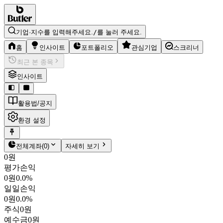
기업·지수를 입력해주세요.
/
를 눌러 주세요.
홈
인사이트
포트폴리오
관심기업
스크리너
최근 본 종목
인사이트
활용법/공지
환경 설정
전체계좌
(
0
)
자세히 보기
0원
평가손익
0원
0.0%
일일손익
0원
0.0%
주식
0원
예수금
0원