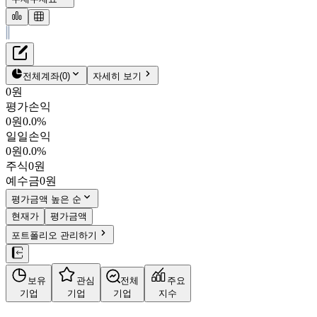
재무정보
테이블 복사하기
에이비온
펀더멘탈
전체계좌
(
0
)
자세히 보기
밸류에이션
0원
주주환원
평가손익
624원
9.3
%
컨센서스
0원
0.0%
203400
일일손익
주식정보
KOSDAQ
0원
0.0%
시가총액
562억
원
주식
0원
PBR
0.82
예수금
0원
PER
-
fPER
-
평가금액 높은 순
배당수익률
-
현재가
평가금액
자사주비율
0.01%
포트폴리오 관리하기
결산월
12
월
사업정보
보유
관심
전체
주요
더보기
기업
기업
기업
지수