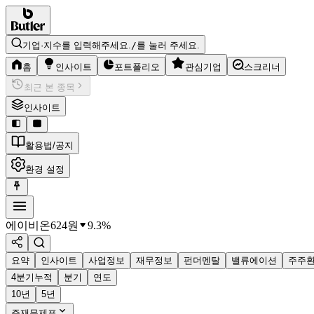
기업·지수를 입력해주세요.
/
를 눌러 주세요.
홈
인사이트
포트폴리오
관심기업
스크리너
최근 본 종목
인사이트
활용법/공지
환경 설정
에이비온
624
원
9.3%
요약
인사이트
사업정보
재무정보
펀더멘탈
밸류에이션
주주
4분기누적
분기
연도
10년
5년
주재무제표