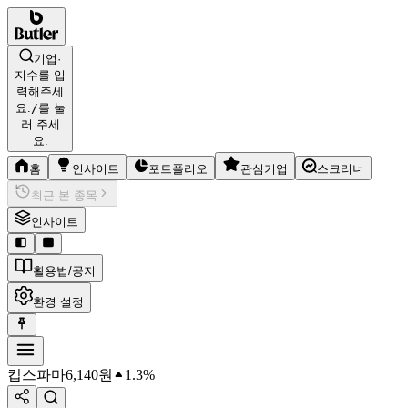
기업·
지수를 입
력해주세
요.
/
를 눌
러 주세
요.
홈
인사이트
포트폴리오
관심기업
스크리너
최근 본 종목
인사이트
활용법/공지
환경 설정
킵스파마
6,140
원
1.3%