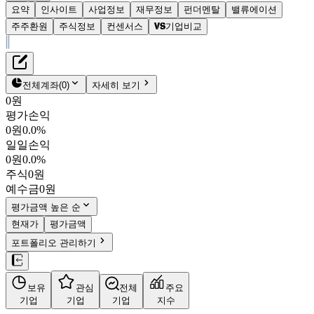
요약
인사이트
사업정보
재무정보
펀더멘탈
밸류에이션
주주환원
주식정보
컨센서스
기업비교
재무정보
테이블 복사하기
킵스파마
펀더멘탈
전체계좌
(
0
)
자세히 보기
밸류에이션
0원
주주환원
평가손익
6,140원
1.3
%
컨센서스
0원
0.0%
256940
일일손익
주식정보
KOSDAQ
0원
0.0%
시가총액
1,233억
원
주식
0원
PBR
1.85
예수금
0원
PER
-
fPER
-
평가금액 높은 순
배당수익률
-
현재가
평가금액
자사주비율
-
포트폴리오 관리하기
결산월
12
월
4분기누적
분기
연도
10년
5년
보유
관심
전체
주요
주재무제표
기업
기업
기업
지수