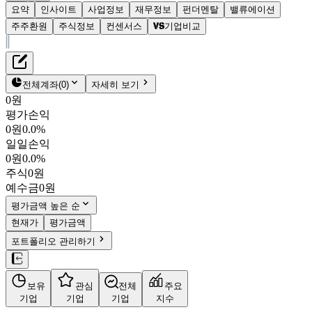
요약
인사이트
사업정보
재무정보
펀더멘탈
밸류에이션
주주환원
주식정보
컨센서스
기업비교
재무정보
테이블 복사하기
퓨쳐켐
펀더멘탈
전체계좌
(
0
)
자세히 보기
밸류에이션
0원
주주환원
평가손익
8,770원
0.2
%
컨센서스
0원
0.0%
220100
일일손익
주식정보
KOSDAQ
0원
0.0%
시가총액
1,967억
원
주식
0원
PBR
3.74
예수금
0원
PER
-
fPER
-
평가금액 높은 순
배당수익률
-
현재가
평가금액
자사주비율
0.02%
포트폴리오 관리하기
결산월
12
월
4분기누적
분기
연도
10년
5년
보유
관심
전체
주요
주재무제표
기업
기업
기업
지수