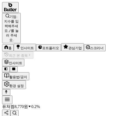
기업·
지수를 입
력해주세
요.
/
를 눌
러 주세
요.
홈
인사이트
포트폴리오
관심기업
스크리너
최근 본 종목
인사이트
활용법/공지
환경 설정
퓨쳐켐
8,770
원
0.2%