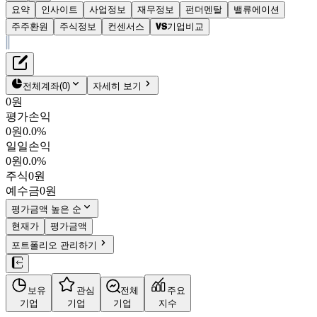
요약
인사이트
사업정보
재무정보
펀더멘탈
밸류에이션
주주환원
주식정보
컨센서스
기업비교
재무정보
테이블 복사하기
엘앤씨바이오
펀더멘탈
전체계좌
(
0
)
자세히 보기
밸류에이션
0원
주주환원
평가손익
62,000원
2.8
%
컨센서스
0원
0.0%
290650
일일손익
주식정보
KOSDAQ
0원
0.0%
시가총액
1조 6,721억
원
주식
0원
PBR
8.24
예수금
0원
PER
-
fPER
98.84
평가금액 높은 순
배당수익률
0.08%
현재가
평가금액
자사주비율
0.93%
포트폴리오 관리하기
결산월
12
월
4분기누적
분기
연도
10년
5년
보유
관심
전체
주요
주재무제표
기업
기업
기업
지수