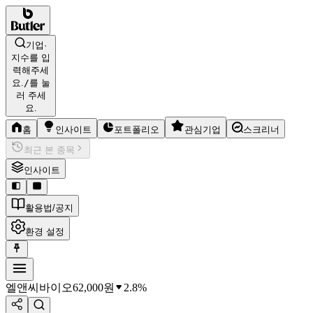
기업·
지수를 입
력해주세
요.
/
를 눌
러 주세
요.
홈
인사이트
포트폴리오
관심기업
스크리너
최근 본 종목
인사이트
활용법/공지
환경 설정
엘앤씨바이오
62,000
원
2.8%