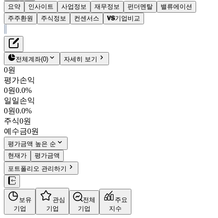
요약
인사이트
사업정보
재무정보
펀더멘탈
밸류에이션
주주환원
주식정보
컨센서스
기업비교
재무정보
테이블 복사하기
롯데이노베이트
펀더멘탈
전체계좌
(
0
)
자세히 보기
밸류에이션
0원
주주환원
평가손익
18,500원
1.2
%
컨센서스
0원
0.0%
286940
일일손익
주식정보
KOSPI
0원
0.0%
시가총액
2,799억
원
주식
0원
PBR
0.66
예수금
0원
PER
24.59
fPER
9.44
평가금액 높은 순
배당수익률
3.78%
현재가
평가금액
자사주비율
-
포트폴리오 관리하기
결산월
12
월
4분기누적
분기
연도
10년
5년
보유
관심
전체
주요
주재무제표
기업
기업
기업
지수