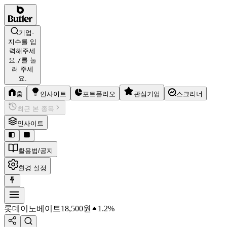
기업·
지수를 입
력해주세
요.
/
를 눌
러 주세
요.
홈
인사이트
포트폴리오
관심기업
스크리너
최근 본 종목
인사이트
활용법/공지
환경 설정
롯데이노베이트
18,500
원
1.2%