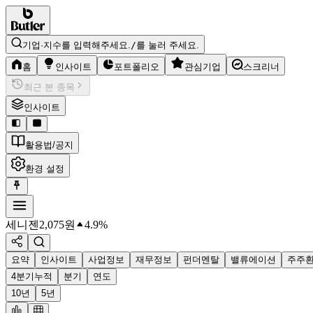
기업·지수를 입력해주세요.
/
를 눌러 주세요.
홈
인사이트
포트폴리오
관심기업
스크리너
최근 본 종목
인사이트
활용법/공지
환경 설정
세니젠
2,075
원
4.9%
요약
인사이트
사업정보
재무정보
펀더멘탈
밸류에이션
주주
4분기누적
분기
연도
10년
5년