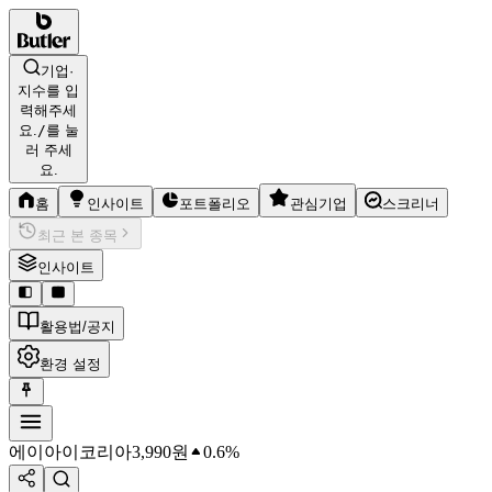
기업·
지수를 입
력해주세
요.
/
를 눌
러 주세
요.
홈
인사이트
포트폴리오
관심기업
스크리너
최근 본 종목
인사이트
활용법/공지
환경 설정
에이아이코리아
3,990
원
0.6%