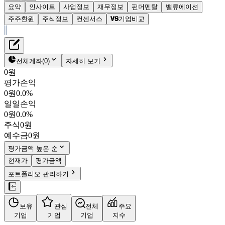
요약
인사이트
사업정보
재무정보
펀더멘탈
밸류에이션
주주환원
주식정보
컨센서스
기업비교
재무정보
테이블 복사하기
에이아이코리아
펀더멘탈
전체계좌
(
0
)
자세히 보기
밸류에이션
0원
주주환원
평가손익
3,990원
0.6
%
컨센서스
0원
0.0%
364950
일일손익
주식정보
KOSDAQ
0원
0.0%
시가총액
331억
원
주식
0원
PBR
0.55
예수금
0원
PER
-
fPER
-
평가금액 높은 순
배당수익률
-
현재가
평가금액
자사주비율
0.09%
포트폴리오 관리하기
결산월
12
월
4분기누적
분기
연도
10년
5년
보유
관심
전체
주요
주재무제표
기업
기업
기업
지수