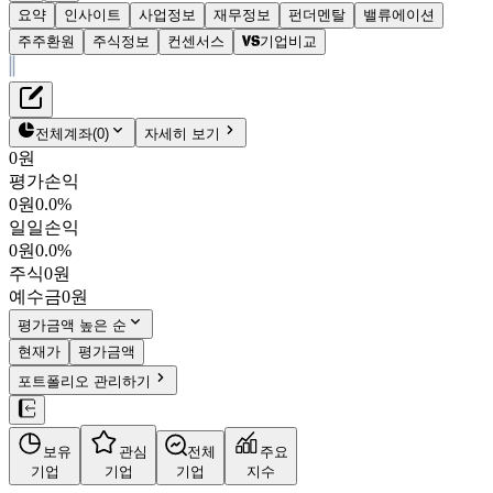
요약
인사이트
사업정보
재무정보
펀더멘탈
밸류에이션
주주환원
주식정보
컨센서스
기업비교
재무정보
테이블 복사하기
케이카
펀더멘탈
전체계좌
(
0
)
자세히 보기
밸류에이션
0원
주주환원
평가손익
7,750원
0.9
%
컨센서스
0원
0.0%
381970
일일손익
주식정보
KOSPI
0원
0.0%
시가총액
3,784억
원
주식
0원
PBR
1.71
예수금
0원
PER
8.11
fPER
6.98
평가금액 높은 순
배당수익률
15.48%
현재가
평가금액
자사주비율
-
포트폴리오 관리하기
결산월
12
월
4분기누적
분기
연도
10년
5년
보유
관심
전체
주요
기업
기업
기업
지수
사업정보