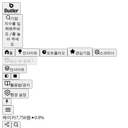
기업·
지수를 입
력해주세
요.
/
를 눌
러 주세
요.
홈
인사이트
포트폴리오
관심기업
스크리너
최근 본 종목
인사이트
활용법/공지
환경 설정
케이카
7,750
원
0.9%