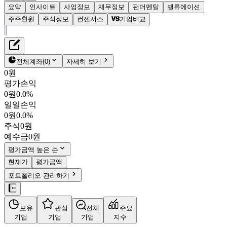
요약
인사이트
사업정보
재무정보
펀더멘탈
밸류에이션
주주환원
주식정보
컨센서스
기업비교
재무정보
테이블 복사하기
위츠
펀더멘탈
전체계좌
(
0
)
자세히 보기
밸류에이션
0원
주주환원
평가손익
4,175원
0.1
%
컨센서스
0원
0.0%
459100
일일손익
주식정보
KOSDAQ
0원
0.0%
시가총액
562억
원
주식
0원
PBR
1.25
예수금
0원
PER
29.08
fPER
12.09
평가금액 높은 순
배당수익률
7.19%
현재가
평가금액
자사주비율
-
포트폴리오 관리하기
결산월
12
월
4분기누적
분기
연도
10년
5년
보유
관심
전체
주요
주재무제표
기업
기업
기업
지수