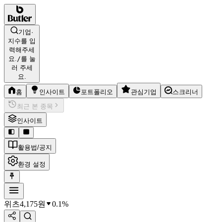
기업·
지수를 입
력해주세
요.
/
를 눌
러 주세
요.
홈
인사이트
포트폴리오
관심기업
스크리너
최근 본 종목
인사이트
활용법/공지
환경 설정
위츠
4,175
원
0.1%