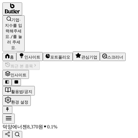
기업·
지수를 입
력해주세
요.
/
를 눌
러 주세
요.
홈
인사이트
포트폴리오
관심기업
스크리너
최근 본 종목
인사이트
활용법/공지
환경 설정
덕양에너젠
8,370
원
0.1%