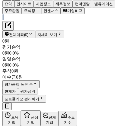
요약
인사이트
사업정보
재무정보
펀더멘탈
밸류에이션
주주환원
주식정보
컨센서스
기업비교
재무정보
테이블 복사하기
덕양에너젠
펀더멘탈
전체계좌
(
0
)
자세히 보기
밸류에이션
0원
주주환원
평가손익
8,370원
0.1
%
컨센서스
0원
0.0%
0001A0
일일손익
주식정보
KOSDAQ
0원
0.0%
시가총액
2,132억
원
주식
0원
PBR
1.88
예수금
0원
PER
-
fPER
-
평가금액 높은 순
배당수익률
0.27%
현재가
평가금액
자사주비율
-
포트폴리오 관리하기
결산월
12
월
4분기누적
분기
연도
10년
5년
보유
관심
전체
주요
주재무제표
기업
기업
기업
지수