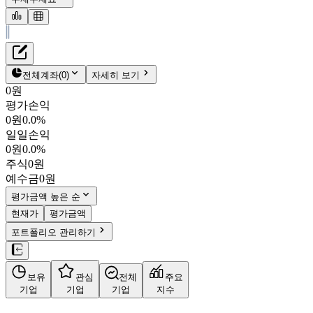
재무정보
테이블 복사하기
그래피
펀더멘탈
전체계좌
(
0
)
자세히 보기
밸류에이션
0원
주주환원
평가손익
18,860원
2.6
%
컨센서스
0원
0.0%
318060
일일손익
주식정보
KOSDAQ
0원
0.0%
시가총액
2,110억
원
주식
0원
PBR
11.47
예수금
0원
PER
-
fPER
333.14
평가금액 높은 순
배당수익률
-
현재가
평가금액
자사주비율
-
포트폴리오 관리하기
결산월
12
월
사업정보
보유
관심
전체
주요
더보기
기업
기업
기업
지수