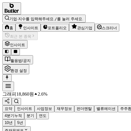
기업·지수를 입력해주세요.
/
를 눌러 주세요.
홈
인사이트
포트폴리오
관심기업
스크리너
최근 본 종목
인사이트
활용법/공지
환경 설정
그래피
18,860
원
2.6%
요약
인사이트
사업정보
재무정보
펀더멘탈
밸류에이션
주주
4분기누적
분기
연도
10년
5년
주재무제표