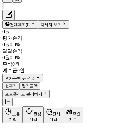
재무정보
테이블 복사하기
루미르
펀더멘탈
전체계좌
(
0
)
자세히 보기
밸류에이션
0원
주주환원
평가손익
6,180원
0.8
%
컨센서스
0원
0.0%
474170
일일손익
주식정보
KOSDAQ
0원
0.0%
시가총액
1,101억
원
주식
0원
PBR
1.80
예수금
0원
PER
268.31
fPER
71.04
평가금액 높은 순
배당수익률
-
현재가
평가금액
자사주비율
-
포트폴리오 관리하기
결산월
12
월
사업정보
보유
관심
전체
주요
더보기
기업
기업
기업
지수