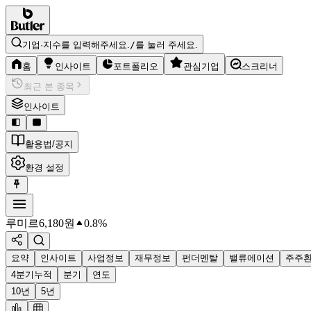
기업·지수를 입력해주세요.
/
를 눌러 주세요.
홈
인사이트
포트폴리오
관심기업
스크리너
최근 본 종목
인사이트
활용법/공지
환경 설정
루미르
6,180
원
0.8%
요약
인사이트
사업정보
재무정보
펀더멘탈
밸류에이션
주주
4분기누적
분기
연도
10년
5년