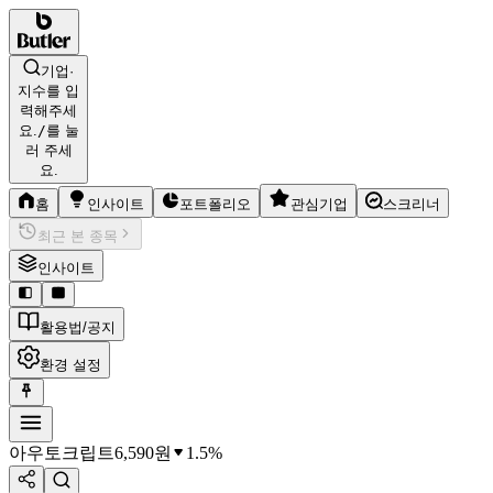
기업·
지수를 입
력해주세
요.
/
를 눌
러 주세
요.
홈
인사이트
포트폴리오
관심기업
스크리너
최근 본 종목
인사이트
활용법/공지
환경 설정
아우토크립트
6,590
원
1.5%