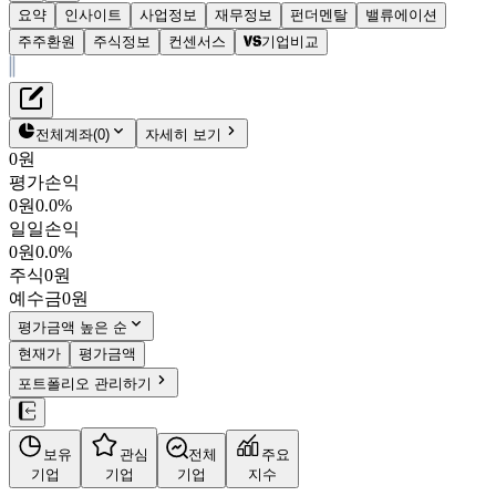
요약
인사이트
사업정보
재무정보
펀더멘탈
밸류에이션
주주환원
주식정보
컨센서스
기업비교
재무정보
테이블 복사하기
아우토크립트
펀더멘탈
전체계좌
(
0
)
자세히 보기
밸류에이션
0원
주주환원
평가손익
6,590원
1.5
%
컨센서스
0원
0.0%
331740
일일손익
주식정보
KOSDAQ
0원
0.0%
시가총액
643억
원
주식
0원
PBR
2.48
예수금
0원
PER
-
fPER
-
평가금액 높은 순
배당수익률
-
현재가
평가금액
자사주비율
2.51%
포트폴리오 관리하기
결산월
12
월
4분기누적
분기
연도
10년
5년
보유
관심
전체
주요
주재무제표
기업
기업
기업
지수