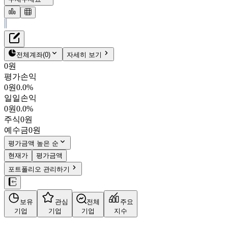
재무정보
테이블 복사하기
이수스페셜티케미컬
펀더멘탈
전체계좌
(
0
)
자세히 보기
밸류에이션
0원
주주환원
평가손익
62,100원
3.2
%
컨센서스
0원
0.0%
457190
일일손익
주식정보
KOSPI
0원
0.0%
시가총액
1조 8,766억
원
주식
0원
PBR
13.92
예수금
0원
PER
-
fPER
431.40
평가금액 높은 순
배당수익률
-
현재가
평가금액
자사주비율
-
포트폴리오 관리하기
결산월
12
월
사업정보
보유
관심
전체
주요
더보기
기업
기업
기업
지수