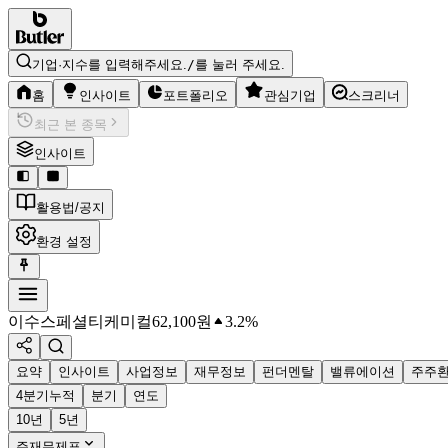
기업·지수를 입력해주세요.
/
를 눌러 주세요.
홈
인사이트
포트폴리오
관심기업
스크리너
최근 본 종목
인사이트
활용법/공지
환경 설정
이수스페셜티케미컬
62,100
원
3.2%
요약
인사이트
사업정보
재무정보
펀더멘탈
밸류에이션
주주
4분기누적
분기
연도
10년
5년
주재무제표