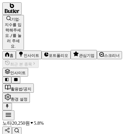
기업·
지수를 입
력해주세
요.
/
를 눌
러 주세
요.
홈
인사이트
포트폴리오
관심기업
스크리너
최근 본 종목
인사이트
활용법/공지
환경 설정
노타
20,250
원
5.8%