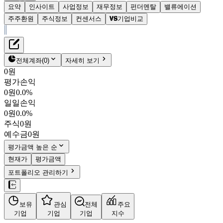
요약
인사이트
사업정보
재무정보
펀더멘탈
밸류에이션
주주환원
주식정보
컨센서스
기업비교
재무정보
테이블 복사하기
노타
펀더멘탈
전체계좌
(
0
)
자세히 보기
밸류에이션
0원
주주환원
평가손익
20,250원
5.8
%
컨센서스
0원
0.0%
486990
일일손익
주식정보
KOSDAQ
0원
0.0%
시가총액
4,332억
원
주식
0원
PBR
18.10
예수금
0원
PER
-
fPER
-
평가금액 높은 순
배당수익률
-
현재가
평가금액
자사주비율
-
포트폴리오 관리하기
결산월
12
월
4분기누적
분기
연도
10년
5년
보유
관심
전체
주요
주재무제표
기업
기업
기업
지수