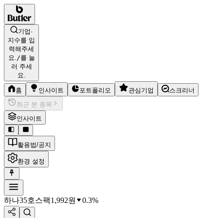
기업·
지수를 입
력해주세
요.
/
를 눌
러 주세
요.
홈
인사이트
포트폴리오
관심기업
스크리너
최근 본 종목
인사이트
활용법/공지
환경 설정
하나35호스팩
1,992
원
0.3%