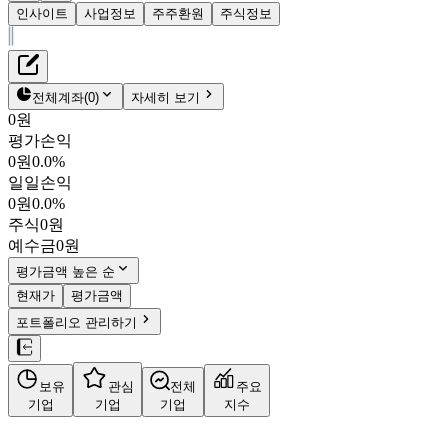
인사이트
사업정보
주주환원
주식정보
재무정보
테이블 복사하기
주주환원
전체계좌
(
0
)
자세히 보기
주식정보
0원
평가손익
0원
0.0%
일일손익
0원
0.0%
주식
0원
예수금
0원
평가금액 높은 순
현재가
평가금액
포트폴리오 관리하기
보유
관심
전체
주요
기업
기업
기업
지수