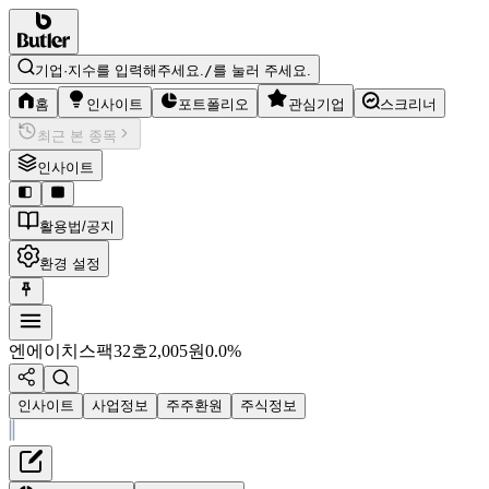
기업·지수를 입력해주세요.
/
를 눌러 주세요.
홈
인사이트
포트폴리오
관심기업
스크리너
최근 본 종목
인사이트
활용법/공지
환경 설정
엔에이치스팩32호
2,005
원
0.0%
인사이트
사업정보
주주환원
주식정보
재무정보
테이블 복사하기