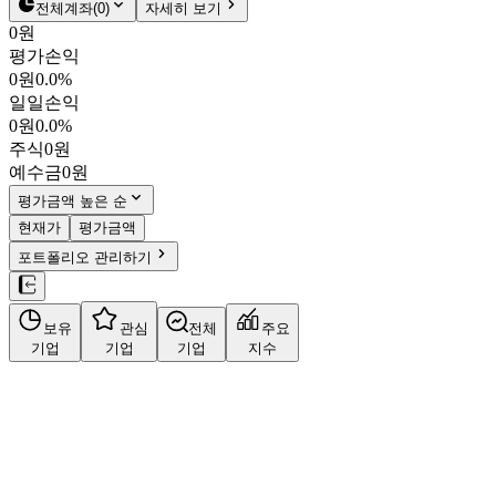
주주환원
전체계좌
(
0
)
자세히 보기
주식정보
0원
평가손익
0원
0.0%
일일손익
0원
0.0%
주식
0원
예수금
0원
평가금액 높은 순
현재가
평가금액
포트폴리오 관리하기
보유
관심
전체
주요
기업
기업
기업
지수