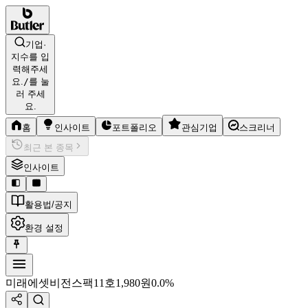
기업·
지수를 입
력해주세
요.
/
를 눌
러 주세
요.
홈
인사이트
포트폴리오
관심기업
스크리너
최근 본 종목
인사이트
활용법/공지
환경 설정
미래에셋비전스팩11호
1,980
원
0.0%