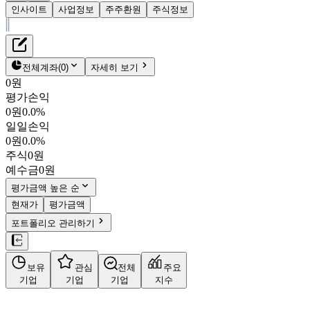
인사이트
사업정보
주주환원
주식정보
재무정보
테이블 복사하기
주주환원
전체계좌
(
0
)
자세히 보기
주식정보
0원
평가손익
0원
0.0%
일일손익
0원
0.0%
주식
0원
예수금
0원
평가금액 높은 순
현재가
평가금액
포트폴리오 관리하기
보유
관심
전체
주요
기업
기업
기업
지수