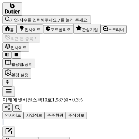
기업·지수를 입력해주세요.
/
를 눌러 주세요.
홈
인사이트
포트폴리오
관심기업
스크리너
최근 본 종목
인사이트
활용법/공지
환경 설정
미래에셋비전스팩10호
1,987
원
0.3%
인사이트
사업정보
주주환원
주식정보
재무정보
테이블 복사하기