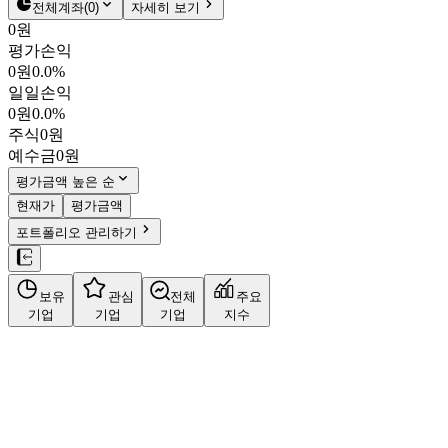
주주환원
전체계좌
(
0
)
자세히 보기
주식정보
0원
평가손익
0원
0.0%
일일손익
0원
0.0%
주식
0원
예수금
0원
평가금액 높은 순
현재가
평가금액
포트폴리오 관리하기
보유
관심
전체
주요
기업
기업
기업
지수