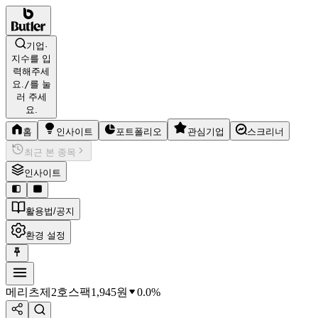
기업·
지수를 입
력해주세
요.
/
를 눌
러 주세
요.
홈
인사이트
포트폴리오
관심기업
스크리너
최근 본 종목
인사이트
활용법/공지
환경 설정
메리츠제2호스팩
1,945
원
0.0%