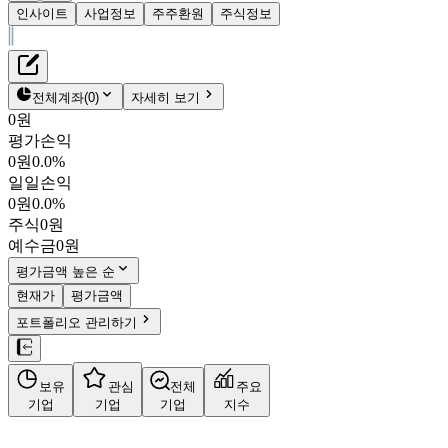
인사이트
사업정보
주주환원
주식정보
재무정보
테이블 복사하기
주주환원
전체계좌
(
0
)
자세히 보기
주식정보
0원
평가손익
0원
0.0%
일일손익
0원
0.0%
주식
0원
예수금
0원
평가금액 높은 순
현재가
평가금액
포트폴리오 관리하기
보유
관심
전체
주요
기업
기업
기업
지수