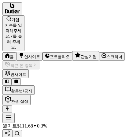
기업·
지수를 입
력해주세
요.
/
를 눌
러 주세
요.
홈
인사이트
포트폴리오
관심기업
스크리너
최근 본 종목
인사이트
활용법/공지
환경 설정
월마트
$
111.68
0.3%