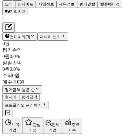
요약
인사이트
사업정보
재무정보
펀더멘탈
밸류에이션
기업비교
재무정보
테이블 복사하기
월마트
펀더멘탈
전체계좌
(
0
)
자세히 보기
밸류에이션
0원
평가손익
$111.68
0.3
%
0원
0.0%
WMT
일일손익
NASDAQ
0원
0.0%
시가총액
$
8,887억 5,828만
주식
0원
PBR
9.46
PER
39.45
예수금
0원
결산월
1
월
평가금액 높은 순
4분기누적
분기
연도
현재가
평가금액
10년
5년
포트폴리오 관리하기
사업정보
보유
관심
전체
주요
더보기
기업
기업
기업
지수